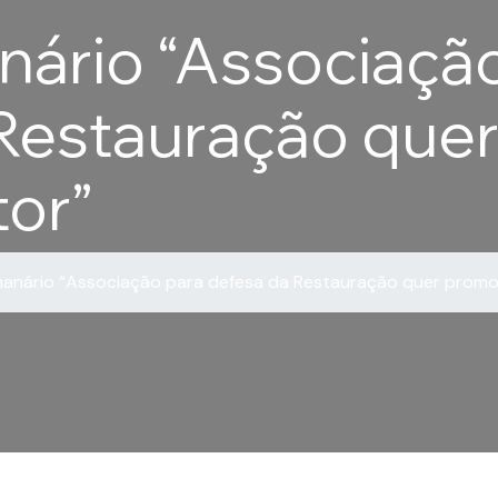
ário “Associaçã
Restauração que
tor”
anário “Associação para defesa da Restauração quer promov