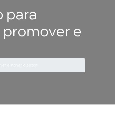
o para
r promover e
er e inovar o setor”