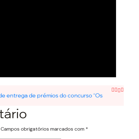
 de entrega de prémios do concurso “Os
ário
Campos obrigatórios marcados com
*