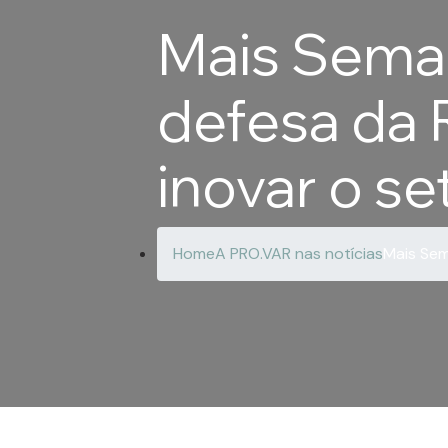
Mais Seman
defesa da 
inovar o se
Home
A PRO.VAR nas notícias
Mais Sem