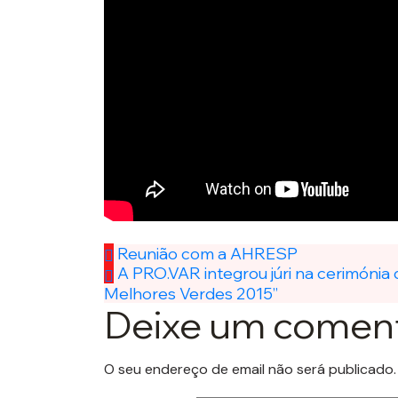
Reunião com a AHRESP
A PRO.VAR integrou júri na cerimónia
Melhores Verdes 2015”
Deixe um coment
O seu endereço de email não será publicado.