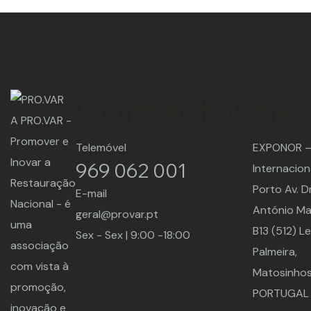
Contactos
Se
A PRO.VAR -
Promover e
Telemóvel
EXPONOR – 
Inovar a
969 062 001
Internacion
Restauração
Porto Av. Dr
E-mail
Nacional - é
António M
geral@provar.pt
uma
B13 (512) L
Sex - Sex | 9:00 -18:00
associação
Palmeira,
com vista à
Matosinhos
promoção,
PORTUGAL
inovação e