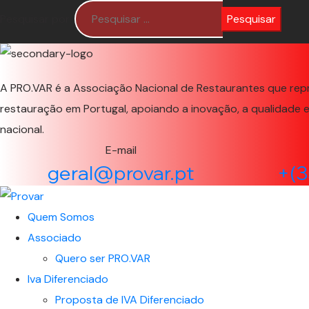
Pesquisar por:
A PRO.VAR é a Associação Nacional de Restaurantes que rep
restauração em Portugal, apoiando a inovação, a qualidade 
nacional.
E-mail
geral@provar.pt
+(3
Quem Somos
Associado
Quero ser PRO.VAR
Iva Diferenciado
Proposta de IVA Diferenciado