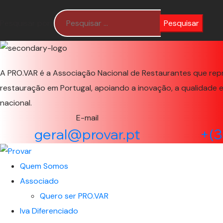
Pesquisar por:
A PRO.VAR é a Associação Nacional de Restaurantes que rep
restauração em Portugal, apoiando a inovação, a qualidade 
nacional.
E-mail
geral@provar.pt
+(3
Quem Somos
Associado
Quero ser PRO.VAR
Iva Diferenciado