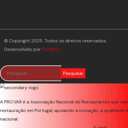
© Copyright 2025. Todos os direitos reservados .
Desenvolvido por
UpWeGo
Pesquisar
por:
A PRO.VAR é a Associação Nacional de Restaurantes que rep
restauração em Portugal, apoiando a inovação, a qualidade 
nacional.
E-mail